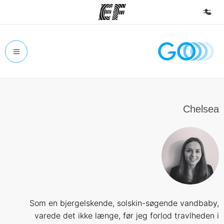
الصفحة الرئيسية
أهلا بكم في إي أف
برامج
شاهد كل ما نقوم به
Chelsea
مكاتب
أعثر على مكتب قريب منك
نبذة عنا
من نحن
وظائف
Som en bjergelskende, solskin-søgende vandbaby,
إنضم إلى الفريق
varede det ikke længe, ​​før jeg forlod travlheden i