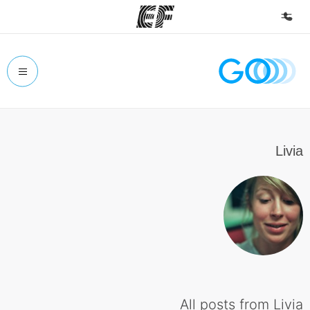
الصفحة الرئيسية
أهلا بكم في إي أف
برامج
شاهد كل ما نقوم به
Livia
مكاتب
أعثر على مكتب قريب منك
نبذة عنا
من نحن
وظائف
إنضم إلى الفريق
All posts from Livia