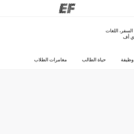
السفر، اللغات
إي أف
مكاتب
نب
قوم به
أعثر على مكتب قريب منك
م
وظيفة
حياة الطالب
مغامرات الطلاب