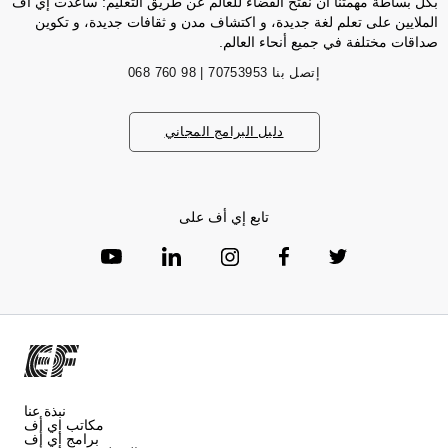
بكل بساطة مهمتنا أن نفتح الفضاء للعالم عن طريق التعليم: ساعدت إي أف
الملايين على تعلم لغة جديدة، و اكتشاف مدن و ثقافات جديدة، و تكوين
صداقات مختلفة في جميع أنحاء العالم.
إتصل بنا
70753953 | 98 760 068
دليل البرامج المجاني
تابع إي أف على
نبذة عنا
مكاتب إي أف
برامج إي أف