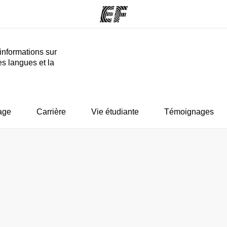
informations sur
es langues et la
mmes
Bureaux
A prop
res
Trouver un bureau
Qui so
age
Carrière
Vie étudiante
Témoignages