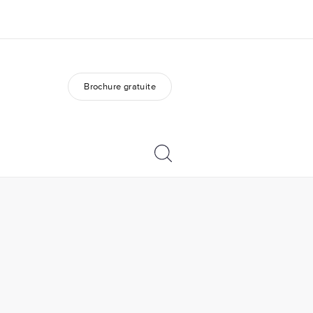
Brochure gratuite
os de nous
EF recrute
mmes-nous ?
Rejoignez nos équipes