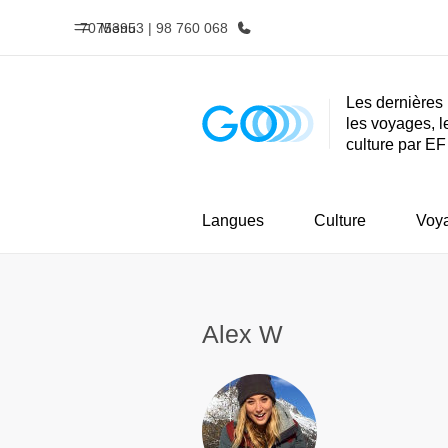
70753953 | 98 760 068
Menu
Les dernières 
les voyages, l
Accueil
Progra
culture par EF
Bienvenue chez EF
Nos off
Langues
Culture
Voy
Alex W