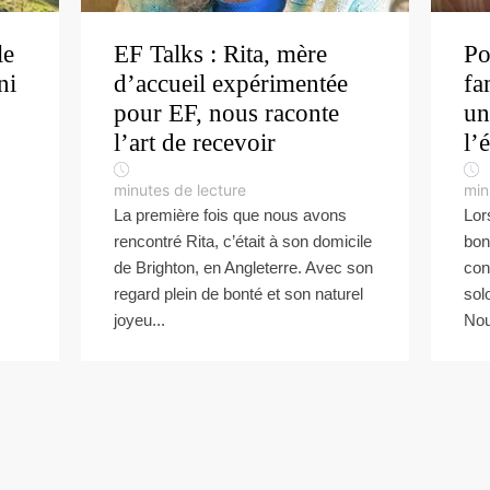
le
EF Talks : Rita, mère
Po
ni
d’accueil expérimentée
fa
pour EF, nous raconte
un
l’art de recevoir
l’
minutes de lecture
min
La première fois que nous avons
Lor
rencontré Rita, c’était à son domicile
bon
de Brighton, en Angleterre. Avec son
con
regard plein de bonté et son naturel
sol
joyeu...
Nou