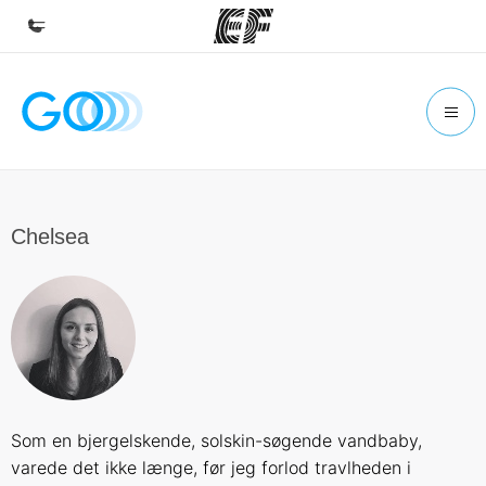
Accueil
Bienvenue chez EF
Programmes
Nos offres
Chelsea
Bureaux
Trouver un bureau
A propos de nous
Qui sommes-nous ?
EF recrute
Som en bjergelskende, solskin-søgende vandbaby,
Rejoignez nos équipes
varede det ikke længe, ​​før jeg forlod travlheden i