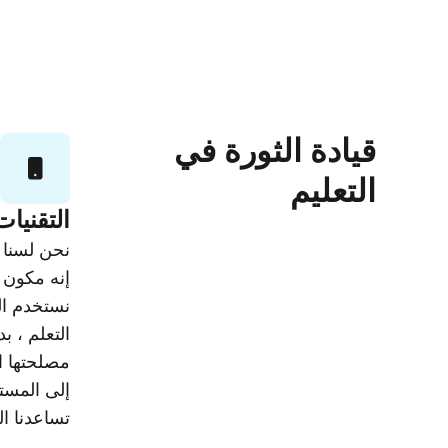
قيادة الثورة في
التعليم
التقنيات
نحن لسنا د
إنه مكون ح
نستخدم الت
التعلم ، ب
مصلحتها ال
إلى المست
تساعدنا ال