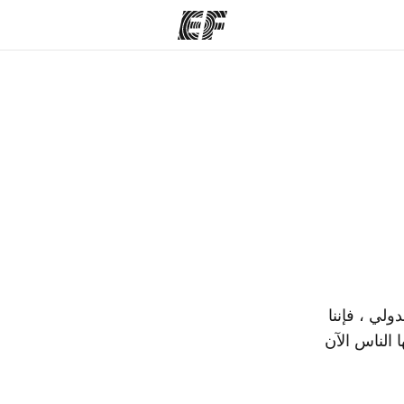
مكاتب
نب
قوم به
أعثر على مكتب قريب منك
م
ولي ، فإننا
 الناس الآن