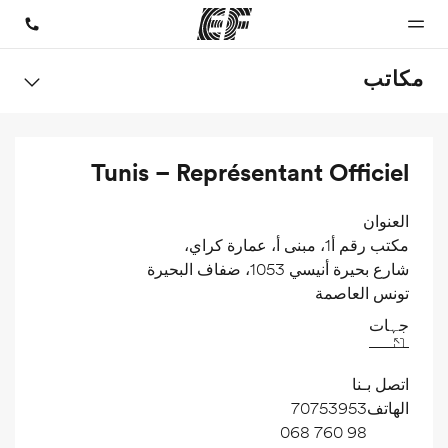
مكاتب
الصفحة
برامج
مكاتب
نبذة عنا
وظائف
Tunis – Représentant Officiel
الرئيسية
شاهد كل ما
أعثر على
من نحن
إنضم إلى
نقوم به
مكتب
الفريق
أهلا بكم في
قريب منك
إي أف
العنوان
مكتب رقم أ1، مبنى أ، عمارة كراي،
شارع بحيرة أنيسي 1053، ضفاف البحيرة
تونس العاصمة
جہات
اتصل بـنا
الهاتف
70753953
98 760 068