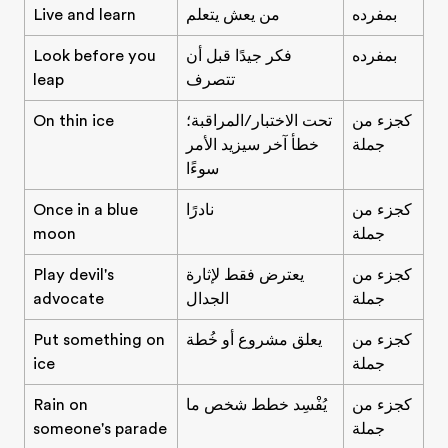
بمفرده
من يعش يتعلم
Live and learn
بمفرده
فكر جيدًا قبل أن
Look before you
تتصرف
leap
كجزء من
تحت الاختبار/المراقبة؛
On thin ice
جملة
خطأ آخر سيزيد الأمر
سوءًا
كجزء من
نادرًا
Once in a blue
جملة
moon
كجزء من
يعترض فقط لإثارة
Play devil's
جملة
الجدال
advocate
كجزء من
يعلق مشروع أو خُطة
Put something on
جملة
ice
كجزء من
يُفْسِد خطط شخص ما
Rain on
جملة
someone's parade