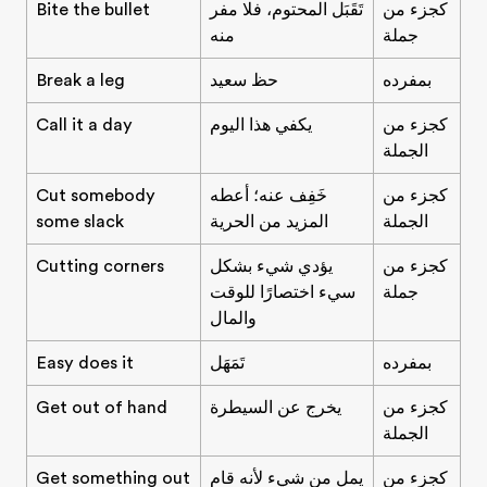
كجزء من
تَقَبَل المحتوم، فلا مفر
Bite the bullet
جملة
منه
بمفرده
حظ سعيد
Break a leg
كجزء من
يكفي هذا اليوم
Call it a day
الجملة
كجزء من
خَفِف عنه؛ أعطه
Cut somebody
الجملة
المزيد من الحرية
some slack
كجزء من
يؤدي شيء بشكل
Cutting corners
جملة
سيء اختصارًا للوقت
والمال
بمفرده
تَمَهَل
Easy does it
كجزء من
يخرج عن السيطرة
Get out of hand
الجملة
كجزء من
يمل من شيء لأنه قام
Get something out