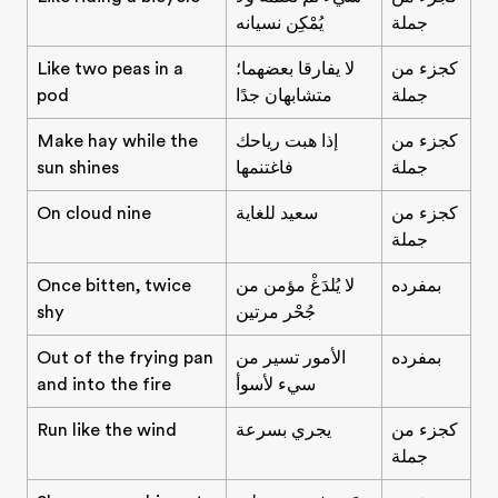
جملة
يُمْكِن نسيانه
كجزء من
لا يفارقا بعضهما؛
Like two peas in a
جملة
متشابهان جدًا
pod
كجزء من
إذا هبت رياحك
Make hay while the
جملة
فاغتنمها
sun shines
كجزء من
سعيد للغاية
On cloud nine
جملة
بمفرده
لا يُلدَغْ مؤمن من
Once bitten, twice
جُحْر مرتين
shy
بمفرده
الأمور تسير من
Out of the frying pan
سيء لأسوأ
and into the fire
كجزء من
يجري بسرعة
Run like the wind
جملة