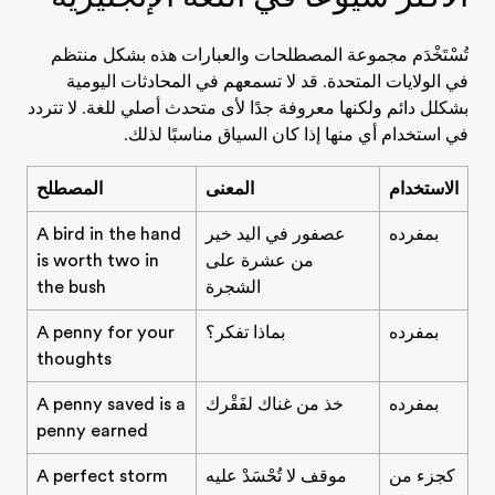
تُسْتَخْدَم مجموعة المصطلحات والعبارات هذه بشكل منتظم
في الولايات المتحدة. قد لا تسمعهم في المحادثات اليومية
بشكلل دائم ولكنها معروفة جدًا لأى متحدث أصلي للغة. لا تتردد
في استخدام أي منها إذا كان السياق مناسبًا لذلك.
الاستخدام
المعنى
المصطلح
بمفرده
عصفور في اليد خير
A bird in the hand
من عشرة على
is worth two in
الشجرة
the bush
بمفرده
بماذا تفكر؟
A penny for your
thoughts
بمفرده
خذ من غناك لفَقْرك
A penny saved is a
penny earned
كجزء من
موقف لا تُحْسَدْ عليه
A perfect storm