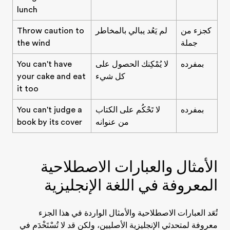
lunch
كجزء من
لم يَعُد يبالي بالمخاطر
Throw caution to
جملة
the wind
بمفرده
لا يُمْكِنك الحصول على
You can't have
كل شيء
your cake and eat
it too
بمفرده
لا تَحْكُم على الكتاب
You can't judge a
من عنوانه
book by its cover
الأمثال والعبارات الاصطلاحية
المعروفة في اللغة الإنجليزية
تُعَد العبارات الاصطلاحية والأمثال الواردة في هذا الجزء
معروفة لمتحدثي الإنجليزية الأصليين، ولكن قد لا تُسْتَخْدَم في