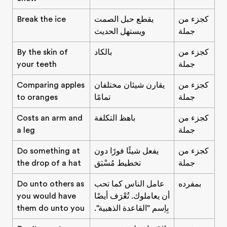
كجزء من
يقطع حبل الصمت
Break the ice
جملة
ويستهل الحديث
كجزء من
بالكاد
By the skin of
جملة
your teeth
كجزء من
يقارن شيئان مختلفان
Comparing apples
جملة
تمامًا
to oranges
كجزء من
باهظ التكلفة
Costs an arm and
جملة
a leg
كجزء من
يفعل شيئًا فورًا دون
Do something at
جملة
تخطيط مُسْبَق
the drop of a hat
بمفرده
عامل الناس كما تحب
Do unto others as
أن يعاملوك. تُعْرَف أيضًا
you would have
بِاِسم "القاعدة الذهبية".
them do unto you