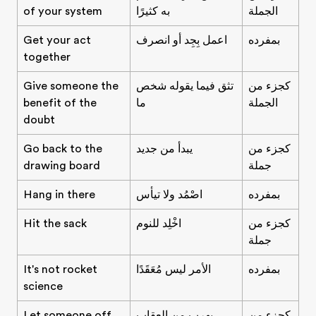
الجملة
به كثيرًا
of your system
بمفرده
اعمل بِجِد أو انصرف
Get your act
together
كجزء من
تثق فيما يقوله شخص
Give someone the
الجملة
ما
benefit of the
doubt
كجزء من
يبدأ من جديد
Go back to the
جملة
drawing board
بمفرده
اصْمُد ولا تيأس
Hang in there
كجزء من
اخْلِد للنوم
Hit the sack
جملة
بمفرده
الأمر ليس مُعَقَدًا
It's not rocket
science
كجزء من
يهرب من العقاب
Let someone off