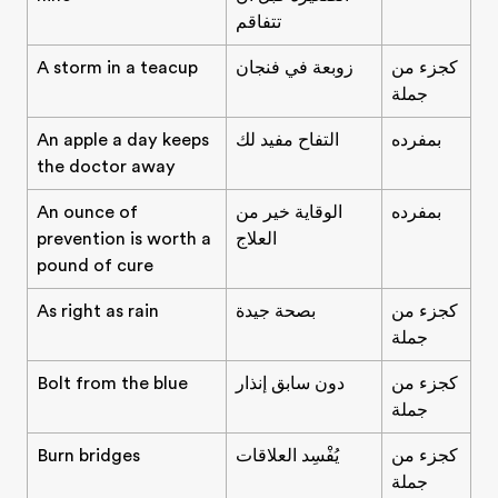
تتفاقم
كجزء من
زوبعة في فنجان
A storm in a teacup
جملة
بمفرده
التفاح مفيد لك
An apple a day keeps
the doctor away
بمفرده
الوقاية خير من
An ounce of
العلاج
prevention is worth a
pound of cure
كجزء من
بصحة جيدة
As right as rain
جملة
كجزء من
دون سابق إنذار
Bolt from the blue
جملة
كجزء من
يُفْسِد العلاقات
Burn bridges
جملة