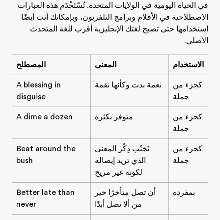
في الحياة اليومية في الولايات المتحدة. تُسْتَخْدَم هذه العبارات
الاصطلاحية في الأفلام وبرامج التلفزيون، وبإمكانك أنت أيضًا
استخدامها حتى تصبح لغتك الإنجليزية أقرب للغة المتحدث
الأصلي.
الاستخدام
المعنى
المصطلح
كجزء من
نعمة بدت وكأنها نقمة
A blessing in
جملة
disguise
كجزء من
متوفر بكثرة
A dime a dozen
جملة
كجزء من
تَجَنُب ذِكْر المعنى
Beat around the
جملة
الذي تريد إيصاله
bush
لكونه غير مريح
بمفرده
أن تصل متأخرًا خير
Better late than
من ألا تصل أبدًا
never