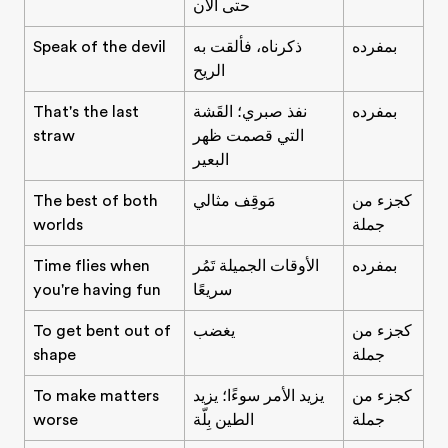
حتى الآن
بمفرده
ذكرناه، فألقت به
Speak of the devil
الريح
بمفرده
نفذ صبري؛ القَشة
That's the last
التي قصمت ظهر
straw
البعير
كجزء من
مَوقِف مثالي
The best of both
جملة
worlds
بمفرده
الأوقات الجميلة تَمُر
Time flies when
سريعًا
you're having fun
كجزء من
يغضب
To get bent out of
جملة
shape
كجزء من
يزيد الأمر سوءًا؛ يزيد
To make matters
جملة
الطين بِلّة
worse