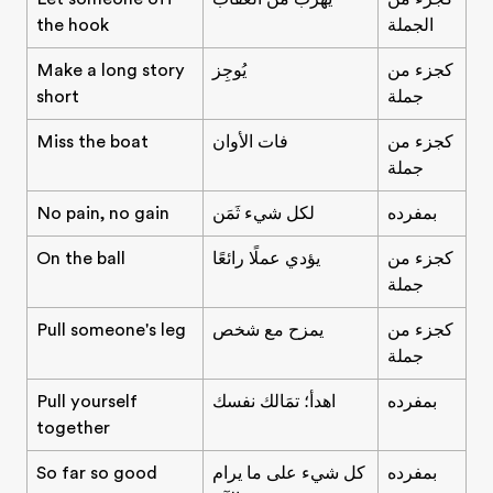
الجملة
the hook
كجزء من
يُوجِز
Make a long story
جملة
short
كجزء من
فات الأوان
Miss the boat
جملة
بمفرده
لكل شيء ثَمَن
No pain, no gain
كجزء من
يؤدي عملًا رائعًا
On the ball
جملة
كجزء من
يمزح مع شخص
Pull someone's leg
جملة
بمفرده
اهدأ؛ تمَالك نفسك
Pull yourself
together
بمفرده
كل شيء على ما يرام
So far so good