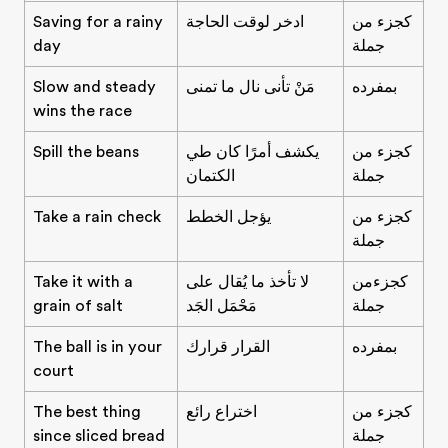
كجزء من
ادخر لوقت الحاجة
Saving for a rainy
جملة
day
بمفرده
مَنْ تأنى نال ما تمنى
Slow and steady
wins the race
كجزء من
يكشف أمرًا كان طي
Spill the beans
جملة
الكتمان
كجزء من
يؤجل الخطط
Take a rain check
جملة
كجزءمن
لا تأخذ ما يُقال على
Take it with a
جملة
مَحْمَل الجَد
grain of salt
بمفرده
القرار قرارك
The ball is in your
court
كجزء من
اختراع رائع
The best thing
جملة
since sliced bread