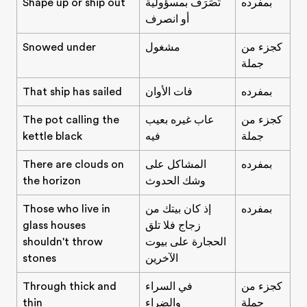
بمفرده
تَصَرَف بمسؤولية
Shape up or ship out
أو انصرف
كجزء من
مشغول
Snowed under
جملة
بمفرده
فات الأوان
That ship has sailed
كجزء من
عاب غيره بعيب
The pot calling the
جملة
فيه
kettle black
بمفرده
المشاكل على
There are clouds on
وشك الحدوث
the horizon
بمفرده
إذ كان بيتك من
Those who live in
زجاج فلا تلق
glass houses
الحجارة على بيوت
shouldn't throw
الآخرين
stones
كجزء من
في السراء
Through thick and
جملة
والضراء
thin