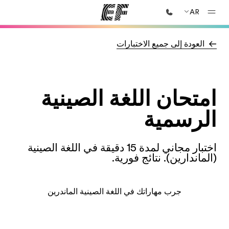
AR
العودة إلى جميع الاختبارات
الصفحة الرئيسية
أهلا بكم في إي أف
برامج
امتحان اللغة الصينية
شاهد كل ما نقوم به
مكاتب
الرسمية
أعثر على مكتب قريب منك
نبذة عنا
اختبار مجاني لمدة 15 دقيقة في اللغة الصينية
من نحن
(الماندارين). نتائج فورية.
وظائف
إنضم إلى الفريق
جرب مهاراتك في اللغة الصينية الماندرين