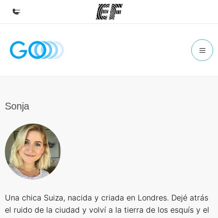
Accueil
Bienvenue chez EF
Programmes
Nos offres
Sonja
Bureaux
Trouver un bureau
A propos de nous
Qui sommes-nous ?
EF recrute
Una chica Suiza, nacida y criada en Londres. Dejé atrás
Rejoignez nos équipes
el ruido de la ciudad y volví a la tierra de los esquís y el