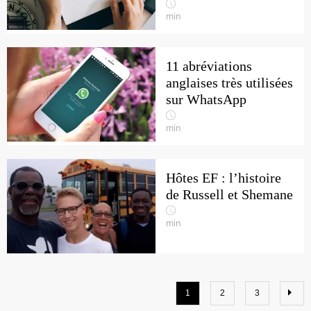
min
11 abréviations
anglaises très utilisées
sur WhatsApp
min
Hôtes EF : l’histoire
de Russell et Shemane
min
1
2
3