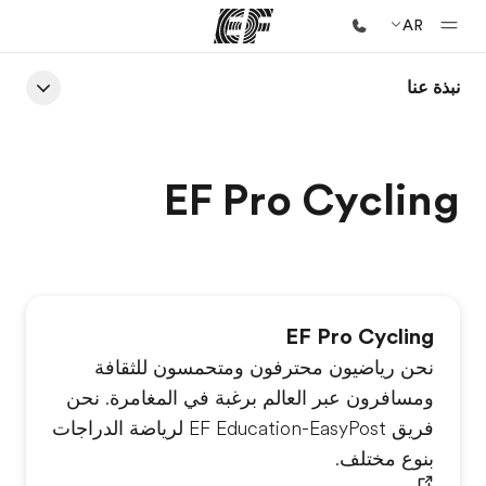
AR
نبذة عنا
الصفحة الرئيسية
أهلا بكم في إي أف
برامج
EF Pro Cycling
شاهد كل ما نقوم به
مكاتب
أعثر على مكتب قريب منك
EF Pro Cycling
نبذة عنا
نحن رياضيون محترفون ومتحمسون للثقافة
من نحن
ومسافرون عبر العالم برغبة في المغامرة. نحن
وظائف
فريق EF Education-EasyPost لرياضة الدراجات
إنضم إلى الفريق
بنوع مختلف.