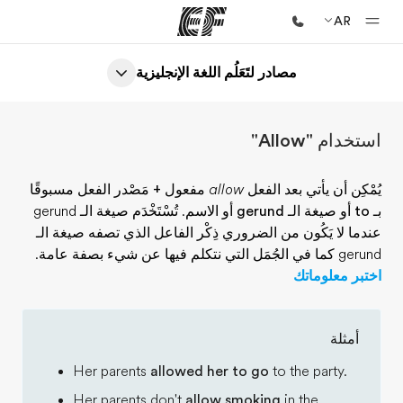
AR
مصادر لتَعَلُم اللغة الإنجليزية
الصفحة الرئيسية
أهلا بكم في إي أف
استخدام "Allow"
برامج
شاهد كل ما نقوم به
يُمْكِن أن يأتي بعد الفعل
allow
مفعول + مَصْدر الفعل مسبوقًا
بـ to
أو
صيغة الـ gerund
أو
الاسم
. تُسْتَخْدَم صيغة الـ gerund
مكاتب
عندما لا يَكُون من الضروري ذِكْر الفاعل الذي تصفه صيغة الـ
أعثر على مكتب قريب منك
gerund كما في الجُمَل التي نتكلم فيها عن شيء بصفة عامة.
اختبر معلوماتك
نبذة عنا
من نحن
أمثلة
وظائف
Her parents
allowed her to go
to the party.
إنضم إلى الفريق
Her parents don't
allow smoking
in the