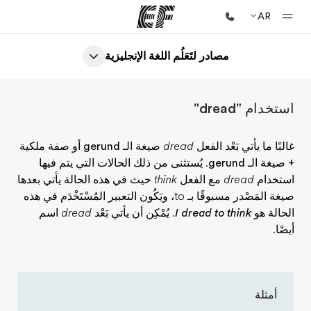
AR
مصادر لتَعَلُم اللغة الإنجليزية
الصفحة الرئيسية
أهلا بكم في إي أف
استخدام "dread"
برامج
شاهد كل ما نقوم به
غالبًا ما يأتي بَعْد الفعل
dread
صيغة الـ gerund
أو
صفة ملكية
+ صيغة الـ gerund
. يُستثنى من ذلك الحالات التي يتم فيها
مكاتب
استخدام
dread
مع الفعل
think
حيث في هذه الحالة يأتي بعدها
أعثر على مكتب قريب منك
صيغة المَصْدر مسبوقًا بـ to، ويَكُون التعبير المُسْتَخْدَم في هذه
الحالة هو
I dread to think
. يُمْكِن أن يأتي بَعْد
dread
اسم
نبذة عنا
أيضًا.
من نحن
وظائف
إنضم إلى الفريق
أمثلة