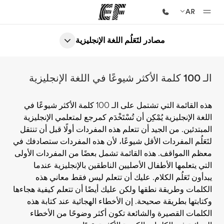
AR
مصادر لتَعَلُم اللغة الإنجليزية
الصفحة الرئيسية
أهلا بكم في إي أف
الـ 100 كلمة الأكثر شيوعًا في اللغة الإنجليزية
برامج
شاهد كل ما نقوم به
هذه القائمة التي تشتمل على الـ 100 كلمة الأكثر شيوعًا في
اللغة الإنجليزية يُمْكِن أن تُسْتَخْدَم كمرجع لمتعلمي الإنجليزية
مكاتب
المبتدئين. من الجيد أن تتعلم هذه المفردات أولًا قبل أن تنتقل
أعثر على مكتب قريب منك
لتَعَلُم المفردات الأقل شيوعًا، لأن هذه المفردات ستصادفك في
معظم االمواقف. هذه القائمة تشمل بعضًا من المفردات الأولى
نبذة عنا
التي يتعلمها الأطفال الأصليين الناطقين بالإنجليزية عندما
من نحن
يبدأون تَعَلُم الكلام. عليك أن تتعلم ليس فقط معاني هذه
الكلمات وطريقة نطقها ولكن عليك أيضًا أن تتعلم كيفية هجاءها
وظائف
وكتابتها بطريقة صحيحة. إن الأخطاء الهجائية عند كتابة هذه
إنضم إلى الفريق
الكلمات القصيرة والشائعة تكون أكثر وضوحًا من الأخطاء