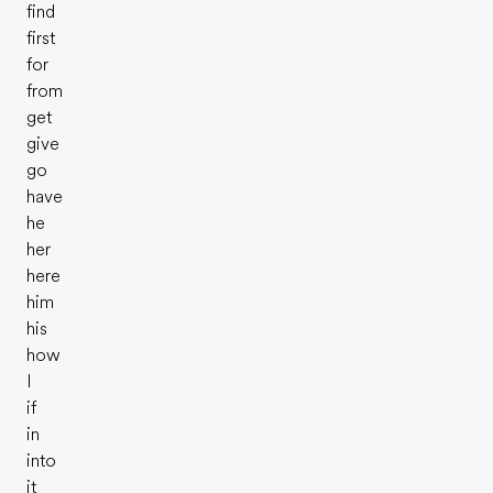
find
first
for
from
get
give
go
have
he
her
here
him
his
how
I
if
in
into
it