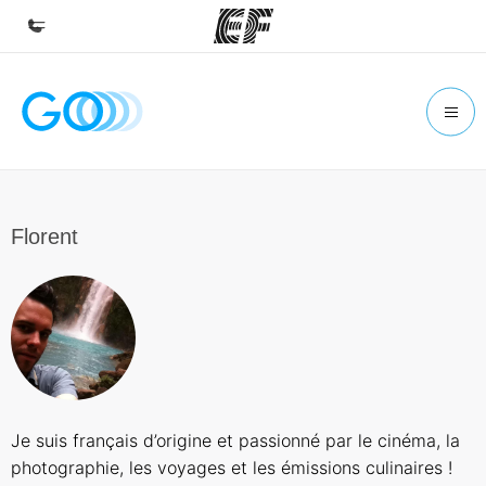
Accueil
Bienvenue chez EF
Programmes
Nos offres
Florent
Bureaux
Trouver un bureau
A propos de nous
Qui sommes-nous ?
EF recrute
Je suis français d’origine et passionné par le cinéma, la
Rejoignez nos équipes
photographie, les voyages et les émissions culinaires !