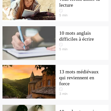
lecture
5
min
10 mots anglais
difficiles à écrire
5
min
13 mots médiévaux
qui reviennent en
force
3
min