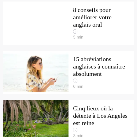
8 conseils pour
améliorer votre
anglais oral
5
min
15 abréviations
anglaises à connaître
absolument
6
min
Cinq lieux où la
détente à Los Angeles
est reine
3
min