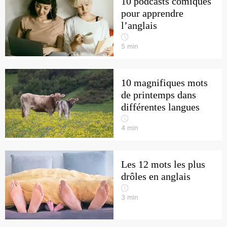
10 podcasts comiques
pour apprendre
l’anglais
5
min
10 magnifiques mots
de printemps dans
différentes langues
4
min
Les 12 mots les plus
drôles en anglais
3
min