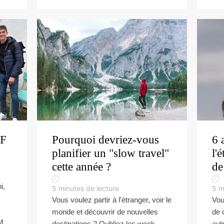
EF
Pourquoi devriez-vous
6 
planifier un "slow travel"
l'
cette année ?
de
i,
5
minutes de lecture
5
m
Vous voulez partir à l'étranger, voir le
Vou
monde et découvrir de nouvelles
de 
M.
destinations ? Oubliez les week-
aut