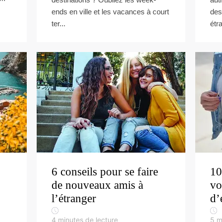
ends en ville et les vacances à court
des 
ter...
étr
6 conseils pour se faire
10
de nouveaux amis à
vo
l’étranger
d’
4
minutes de lecture
5
m