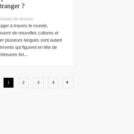
étranger ?
inutes de lecture
ager à travers le monde,
ouvrir de nouvelles cultures et
ler plusieurs langues sont autant
léments qui figurent en tête de
breuses list...
1
2
3
4