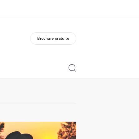
Brochure gratuite
os de nous
EF recrute
mmes-nous ?
Rejoignez nos équipes