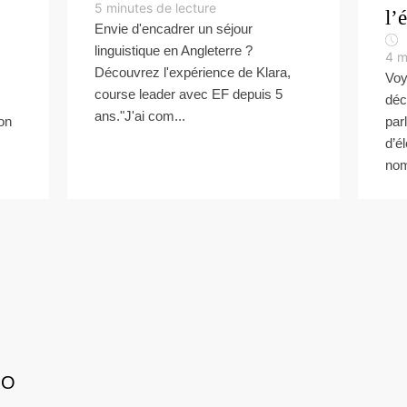
5
minutes de lecture
l’
Envie d'encadrer un séjour
linguistique en Angleterre ?
4
m
Découvrez l'expérience de Klara,
Voy
course leader avec EF depuis 5
déc
ans."J'ai com...
ion
par
d’é
nom
GO