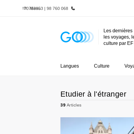
70753953 | 98 760 068
Menu
Les dernières 
les voyages, l
Accueil
Progra
culture par EF
Bienvenue chez EF
Nos off
Langues
Culture
Voy
Etudier à l'étranger
39
Articles