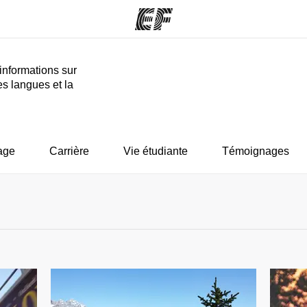
informations sur
es langues et la
mmes
Bureaux
A prop
res
Trouver un bureau
Qui so
age
Carrière
Vie étudiante
Témoignages