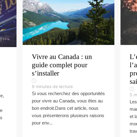
Vivre au Canada : un
L’
guide complet pour
l’
s’installer
pr
sa
9
minutes de lecture
Si vous recherchez des opportunités
5
m
re,
pour vivre au Canada, vous êtes au
Les
bon endroit.Dans cet article, nous
mar
re
vous présenterons plusieurs raisons
et 
es
pour env...
mom
trav