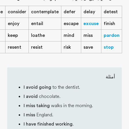
avoid
celebrate
consider
contemplate
d
dislike
dread
enjoy
entail
e
forgive
involve
keep
loathe
m
postpone
prevent
resent
resist
ri
I avoid going
to the d
I avoid
chocolate.
I miss taking
walks in
I miss
England.
I have finished work