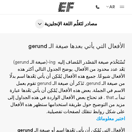
لغة الإنجليزية
الصفحة الرئيسية
أهلا بكم في إي أف
 الـ gerund
برامج
شاهد كل ما نقوم به
اف إليه
-ing
(صيغة الـ gerund)
وضح الجدول التالي أكثر هذه
مكاتب
 يُمْكِن أن يأتي بَعْدها اسم بدلًا
أعثر على مكتب قريب منك
من صيغة الـ gerund. تَذَكر أن صيغة الـ gerund تقوم بعمل
ال يُمْكِن أن يأتي بَعْدها عبارة
نبذة عنا
بعض الأفعال الواردة في هذه الجداول إلى
من نحن
استخدامها ستظهر هذه الأفعال
ت تفصيلية.
وظائف
إنضم إلى الفريق
 اسم أو صيغة الـ gerund