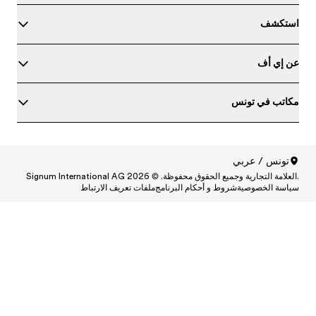
Signum 
North A
مج
ملفات تعريف الارتباط
North Am
North A
North Americ
Central and South Ame
Central and South A
Central and South
Central and South Ame
Central and South Am