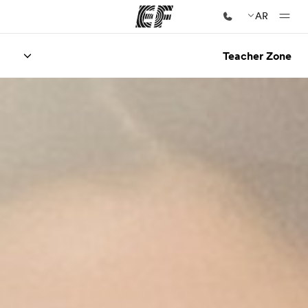
AR
Teacher Zone
الصفحة الرئيسية
أهلا بكم في إي أف
برامج
شاهد كل ما نقوم به
مكاتب
أعثر على مكتب قريب منك
نبذة عنا
من نحن
وظائف
إنضم إلى الفريق