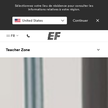
Sélectionnez votre lieu de résidence pour consulter les
informations relatives à votre région.
Continuer
FR
Accueil
Teacher Zone
Bienvenue chez EF
Programmes
Nos offres
Bureaux
Trouver un bureau
A propos de nous