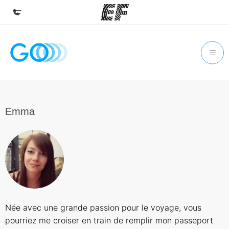
Accueil
Bienvenue chez EF
Programmes
Nos offres
Emma
Bureaux
Trouver un bureau
A propos de nous
Qui sommes-nous ?
EF recrute
Née avec une grande passion pour le voyage, vous
Rejoignez nos équipes
pourriez me croiser en train de remplir mon passeport