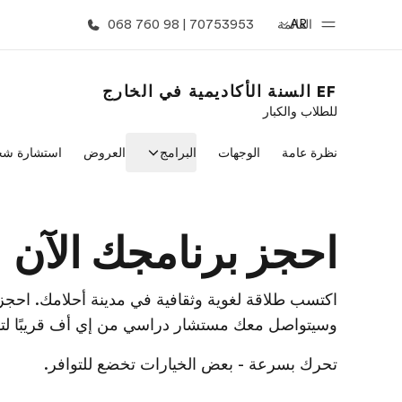
AR
القائمة
70753953 | 98 760 068
EF السنة الأكاديمية في الخارج
للطلاب والكبار
الصفحة الرئيسية
برامج
نظرة عامة
الوجهات
البرامج
العروض
استشارة شخ
أهلا بكم في إي أف
شاهد كل ما ن
احجز برنامجك الآن
اكتسب طلاقة لغوية وثقافية في مدينة أحلامك. احجز
وسيتواصل معك مستشار دراسي من إي أف قريبًا لتأ
تحرك بسرعة - بعض الخيارات تخضع للتوافر.