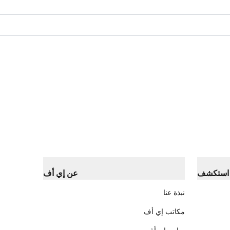
استكشف
عن إي أف
نبذة عنا
مكاتب إي أف