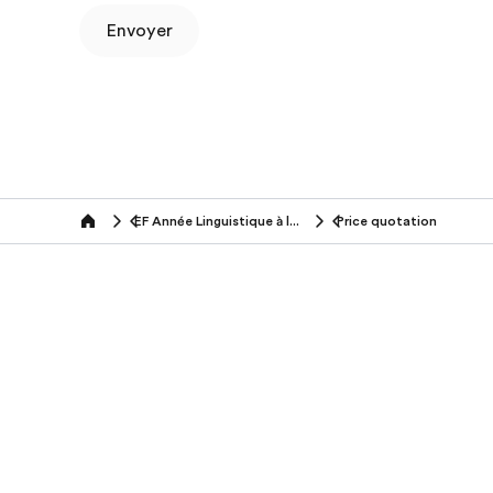
Envoyer
EF Année Linguistique à l'Étranger
Price quotation
Home