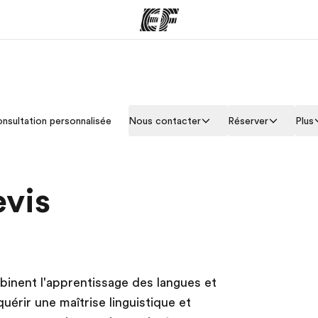
mmes
Bureaux
A prop
nsultation personnalisée
Nous contacter
Réserver
Plus
res
Trouver un bureau
Qui so
evis
inent l'apprentissage des langues et
érir une maîtrise linguistique et