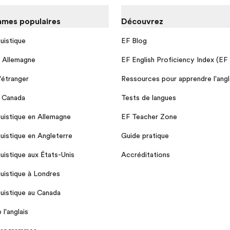
mes populaires
Découvrez
guistique
EF Blog
n Allemagne
EF English Proficiency Index (EF
l'étranger
Ressources pour apprendre l'angl
u Canada
Tests de langues
guistique en Allemagne
EF Teacher Zone
guistique en Angleterre
Guide pratique
guistique aux États-Unis
Accréditations
guistique à Londres
guistique au Canada
l'anglais