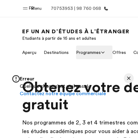
FR
Menu
70753953 | 98 760 068
EF UN AN D’ÉTUDES À L’ÉTRANGER
Etudiants à partir de 16 ans et adultes
Accueil
Progra
Aperçu
Destinations
Programmes
Offres
Co
Bienvenue chez EF
Nos off
Erreur
Obtenez votre d
Quelque chose s'est mal passé
Contactez notre équipe commerciale
gratuit
Nos programmes de 2, 3 et 4 trimestres comb
les études académiques pour vous aider à acqu