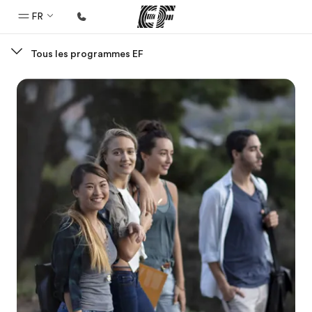
FR
Tous les programmes EF
Accueil
Bienvenue chez EF
Programmes
Nos offres
Bureaux
Trouver un bureau
A propos de nous
Qui sommes-nous ?
EF recrute
Rejoignez nos équipes