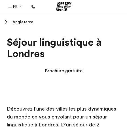
FR
Angleterre
Accueil
Bienvenue chez EF
Séjour linguistique à
Programmes
Londres
Nos offres
Bureaux
Brochure gratuite
Trouver un bureau
A propos de nous
Qui sommes-nous ?
Campus EF
Campus EF
EF recrute
Découvrez l’une des villes les plus dynamiques
du monde en vous envolant pour un séjour
Rejoignez nos équipes
linguistique à Londres. D’un séjour de 2