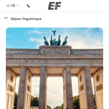
FR
Séjour linguistique
Accueil
Bienvenue chez EF
Programmes
Nos offres
Bureaux
Trouver un bureau
A propos de nous
Qui sommes-nous ?
EF recrute
Rejoignez nos équipes