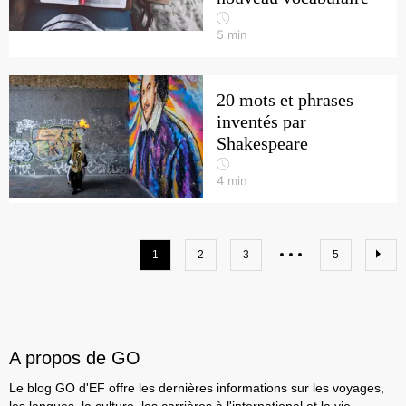
5
min
20 mots et phrases
inventés par
Shakespeare
4
min
1
2
3
5
A propos de GO
Le blog GO d'EF offre les dernières informations sur les voyages,