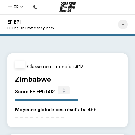
FR
EF EPI
Accueil
EF English Proficiency Index
Bienvenue chez EF
Programmes
Nos offres
Classement mondial:
#13
Bureaux
Zimbabwe
Trouver un bureau
Score EF EPI
:
602
A propos de nous
Qui sommes-nous ?
Moyenne globale des résultats
:
488
EF recrute
Rejoignez nos équipes