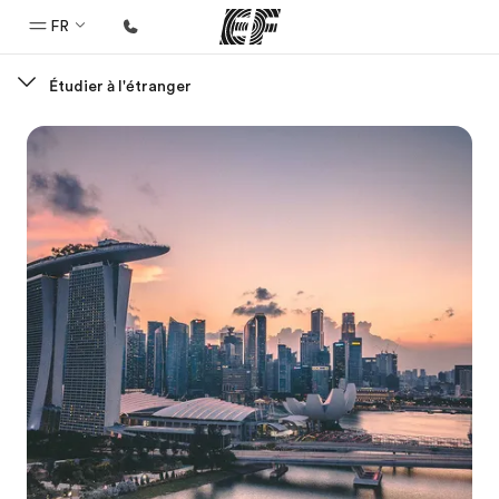
FR
Étudier à l'étranger
Accueil
Bienvenue chez EF
Programmes
Nos offres
Bureaux
Trouver un bureau
A propos de nous
Qui sommes-nous ?
EF recrute
Rejoignez nos équipes