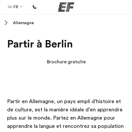
FR
Allemagne
Accueil
Bienvenue chez EF
Partir à Berlin
Programmes
Nos offres
Brochure gratuite
Bureaux
Trouver un bureau
A propos de nous
Campus EF
Campus EF
Partir en Allemagne, un pays empli d'histoire et
Qui sommes-nous ?
de culture, est la manière idéale d'en apprendre
EF recrute
plus sur le monde. Partez en Allemagne pour
Rejoignez nos équipes
apprendre la langue et rencontrez sa population