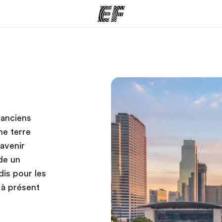
mmes
Bureaux
A prop
res
Trouver un bureau
Qui so
 anciens
ne terre
 avenir
de un
is pour les
 à présent