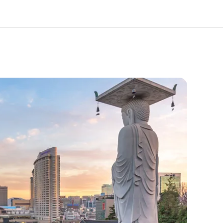
os de nous
EF recrute
mmes-nous ?
Rejoignez nos équipes