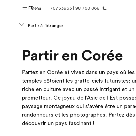
FR
Menu
70753953 | 98 760 068
Partir à l'étranger
Accueil
Progra
Partir en Corée
Bienvenue chez EF
Nos off
Partez en Corée et vivez dans un pays où les
temples côtoient les gratte-ciels futuristes; u
riche en culture avec un passé intrigant et un
prometteur. Ce joyau de l'Asie de l'Est possè
paysage montagneux qui s'avère être un parad
randonneurs et les photographes. Partez dès
découvrir un pays fascinant !