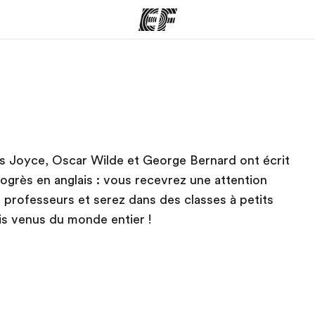
mmes
Bureaux
A prop
res
Trouver un bureau
Qui so
mes Joyce, Oscar Wilde et George Bernard ont écrit
progrès en anglais : vous recevrez une attention
s professeurs et serez dans des classes à petits
is venus du monde entier !