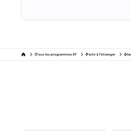
Tous les programmes EF
Partir à l'étranger
Irl
home