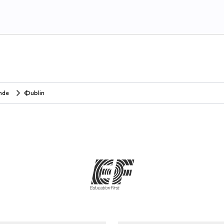
ande
Dublin