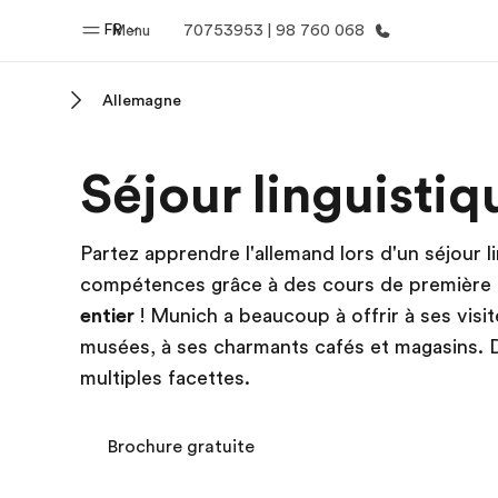
FR
Menu
70753953 | 98 760 068
Allemagne
Accueil
Progra
Séjour linguisti
Bienvenue chez EF
Nos off
Partez apprendre l'allemand lors d'un séjour 
compétences grâce à des cours de première q
entier
! Munich a beaucoup à offrir à ses visi
musées, à ses charmants cafés et magasins. D
multiples facettes.
Brochure gratuite