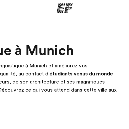
mmes
Bureaux
A prop
que à Munich
res
Trouver un bureau
Qui so
linguistique à Munich et améliorez vos
ualité, au contact d'
étudiants venus du monde
teurs, de son architecture et ses magnifiques
écouvrez ce qui vous attend dans cette ville aux