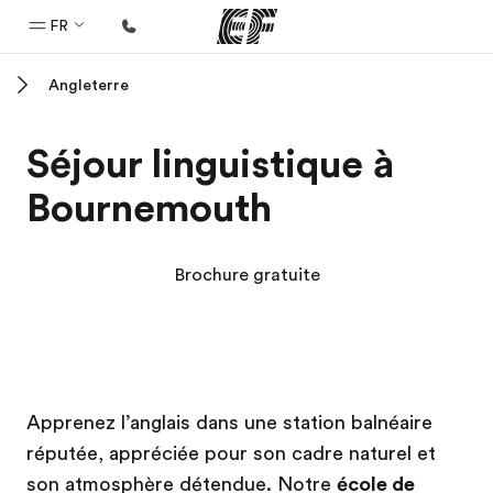
FR
Angleterre
Accueil
Bienvenue chez EF
Séjour linguistique à
Programmes
Bournemouth
Nos offres
Bureaux
Brochure gratuite
Trouver un bureau
A propos de nous
Qui sommes-nous ?
Campus EF
Campus EF
EF recrute
Apprenez l’anglais dans une station balnéaire
réputée, appréciée pour son cadre naturel et
Rejoignez nos équipes
son atmosphère détendue. Notre
école de