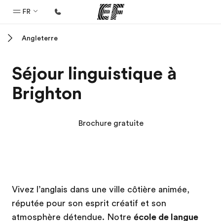
FR
Angleterre
Accueil
Bienvenue chez EF
Séjour linguistique à
Programmes
Brighton
Nos offres
Bureaux
Brochure gratuite
Trouver un bureau
A propos de nous
Qui sommes-nous ?
Campus EF
Campus EF
EF recrute
Vivez l’anglais dans une ville côtière animée,
réputée pour son esprit créatif et son
Rejoignez nos équipes
atmosphère détendue. Notre
école de langue