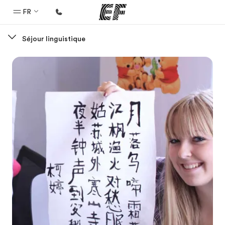
FR
Séjour linguistique
Accueil
Bienvenue chez EF
Programmes
Nos offres
Bureaux
Trouver un bureau
A propos de nous
Qui sommes-nous ?
EF recrute
Rejoignez nos équipes