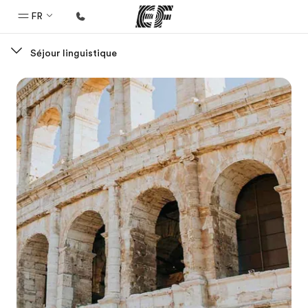
FR
Séjour linguistique
Accueil
Bienvenue chez EF
Programmes
Nos offres
Bureaux
Trouver un bureau
A propos de nous
Qui sommes-nous ?
EF recrute
Rejoignez nos équipes