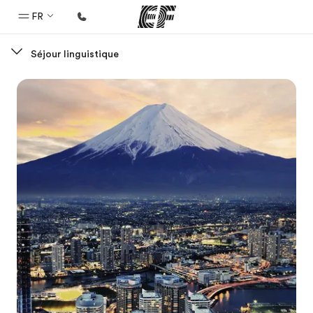
FR
Séjour linguistique
Accueil
Bienvenue chez EF
Programmes
Nos offres
Bureaux
Trouver un bureau
A propos de nous
Qui sommes-nous ?
EF recrute
Rejoignez nos équipes