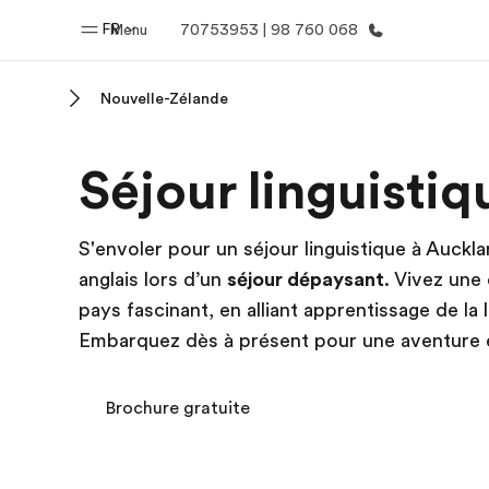
FR
Menu
70753953 | 98 760 068
Nouvelle-Zélande
Accueil
Progra
Séjour linguisti
Bienvenue chez EF
Nos off
S'envoler pour un séjour linguistique à Auckl
anglais lors d’un
séjour dépaysant
. Vivez une
pays fascinant, en alliant apprentissage de l
Embarquez dès à présent pour une aventure e
Brochure gratuite