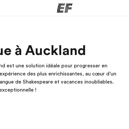
mmes
Bureaux
A prop
que à Auckland
res
Trouver un bureau
Qui so
and est une solution idéale pour progresser en
 expérience des plus enrichissantes, au cœur d’un
a langue de Shakespeare et vacances inoubliables.
xceptionnelle !