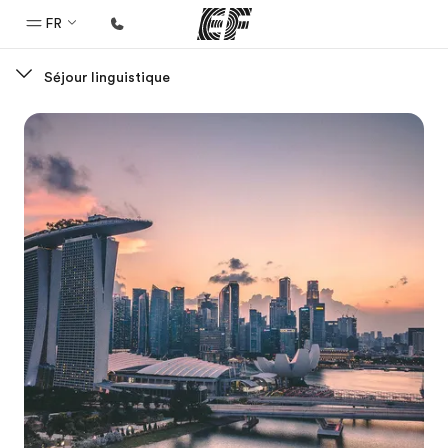
FR
Séjour linguistique
Accueil
Bienvenue chez EF
Programmes
Nos offres
Bureaux
Trouver un bureau
A propos de nous
Qui sommes-nous ?
EF recrute
Rejoignez nos équipes