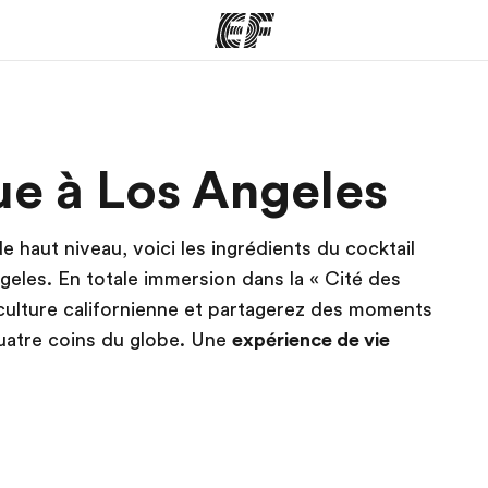
mmes
Bureaux
A prop
que à Los Angeles
res
Trouver un bureau
Qui so
de haut niveau, voici les ingrédients du cocktail
ngeles. En totale immersion dans la « Cité des
culture californienne et partagerez des moments
uatre coins du globe. Une
expérience de vie