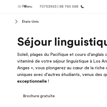
FR
Menu
70753953 | 98 760 068
États-Unis
Accueil
Progra
Séjour linguisti
Bienvenue chez EF
Nos off
Soleil, plages du Pacifique et cours d’anglais 
vitaminé de votre séjour linguistique à Los A
Anges », vous plongerez au cœur de la riche 
uniques avec d'autres étudiants, venus des q
exceptionnelle
!
Brochure gratuite