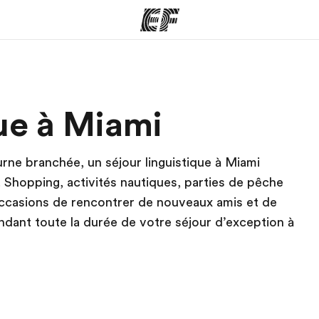
mmes
Bureaux
A prop
que à Miami
res
Trouver un bureau
Qui so
urne branchée, un séjour linguistique à Miami
! Shopping, activités nautiques, parties de pêche
’occasions de rencontrer de nouveaux amis et de
pendant toute la durée de votre séjour d’exception à