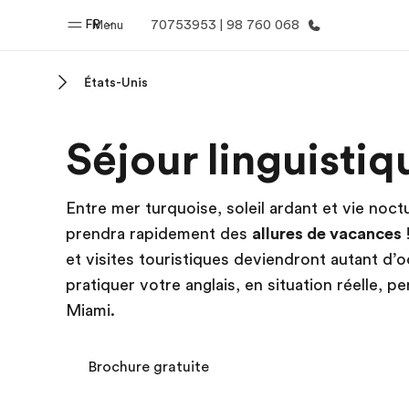
FR
Menu
70753953 | 98 760 068
États-Unis
Accueil
Progra
Séjour linguisti
Bienvenue chez EF
Nos off
Entre mer turquoise, soleil ardant et vie noct
prendra rapidement des
allures de vacances
et visites touristiques deviendront autant d
pratiquer votre anglais, en situation réelle, 
Miami.
Brochure gratuite