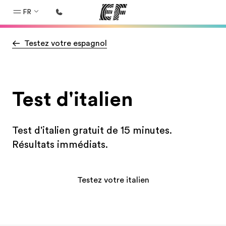
FR
Testez votre espagnol
Accueil
Bienvenue chez EF
Programmes
Test d'italien
Nos offres
Bureaux
Test d'italien gratuit de 15 minutes.
Trouver un bureau
Résultats immédiats.
A propos de nous
Qui sommes-nous ?
Testez votre italien
EF recrute
Rejoignez nos équipes