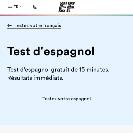
FR
Testez votre français
Accueil
Bienvenue chez EF
Test d'espagnol
Programmes
Nos offres
Test d'espagnol gratuit de 15 minutes.
Bureaux
Résultats immédiats.
Trouver un bureau
A propos de nous
Testez votre espagnol
Qui sommes-nous ?
EF recrute
Rejoignez nos équipes