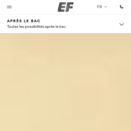
FR
APRÈS LE BAC
Toutes les possibilités après le bac
Accueil
Programmes
Bureaux
A
EF
propos
recrute
Bienvenue
Nos offres
Trouver un
chez EF
bureau
de
Rejoignez
nos
nous
équipes
Qui
sommes-
nous ?