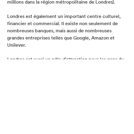
millions dans la région métropolitaine de Londres).
Londres est également un important centre culturel,
financier et commercial. Il existe non seulement de
nombreuses banques, mais aussi de nombreuses
grandes entreprises telles que Google, Amazon et
Unilever.
Londres est aussi un pôle d'attraction pour les gens du
monde entier. Pratiquement aucune autre ville en
Europe n'offre une telle variété extraordinaire de
Brochure gratuite
cultures différentes. Il est particulièrement courant de
rencontrer des personnes issues de l'immigration en
provenance d'Inde, des Caraïbes ou de Chine. Bien sûr,
de nombreuses autres cultures sont également
représentées. Il n'est donc pas difficile de se sentir
rapidement chez soi dans le Londres cosmopolite.
Londres ne manque pas non plus de curiosités. En plus