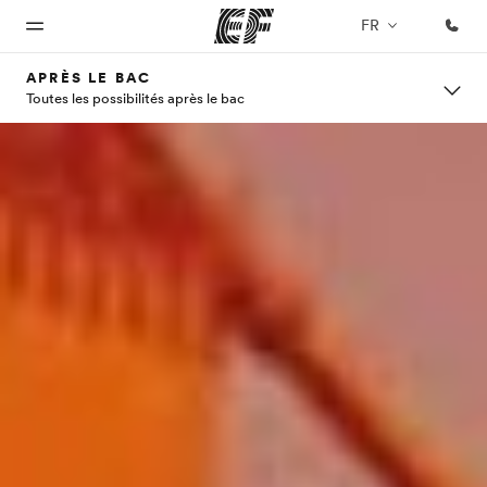
FR
APRÈS LE BAC
Toutes les possibilités après le bac
Accueil
Programmes
Bureaux
A
EF
propos
recrute
Bienvenue
Nos offres
Trouver un
chez EF
bureau
de
Rejoignez
nos
nous
équipes
Qui
sommes-
nous ?