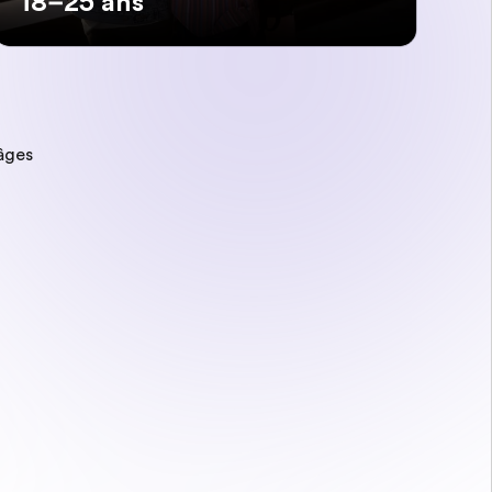
18–25 ans
âges