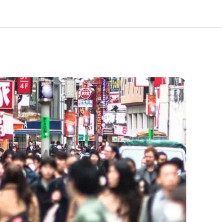
os de nous
EF recrute
mmes-nous ?
Rejoignez nos équipes