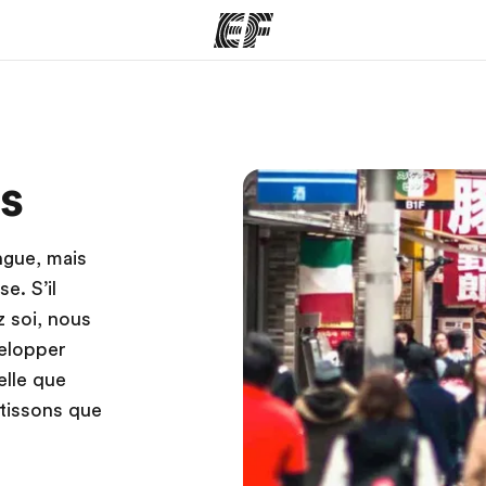
mmes
Bureaux
A prop
s
res
Trouver un bureau
Qui so
ngue, mais
e. S’il
z soi, nous
velopper
elle que
ntissons que