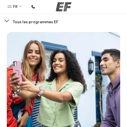
FR
Tous les programmes EF
Accueil
Bienvenue chez EF
Programmes
Nos offres
Bureaux
Trouver un bureau
A propos de nous
Qui sommes-nous ?
EF recrute
Rejoignez nos équipes