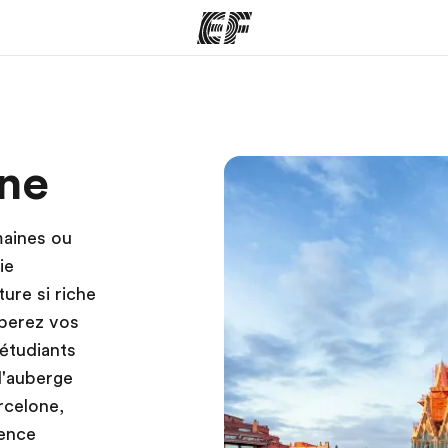
mmes
Bureaux
A prop
gne
res
Trouver un bureau
Qui so
aines ou
ie
ure si riche
pperez vos
étudiants
l'auberge
rcelone,
ience