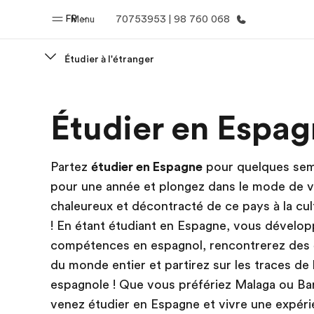
FR
Menu
70753953 | 98 760 068
Étudier à l'étranger
Accueil
Progra
Étudier en Espa
Bienvenue chez EF
Nos off
Partez
étudier en Espagne
pour quelques sem
pour une année et plongez dans le mode de v
chaleureux et décontracté de ce pays à la cult
! En étant étudiant en Espagne, vous dévelo
compétences en espagnol, rencontrerez des 
du monde entier et partirez sur les traces de 
espagnole ! Que vous préfériez Malaga ou Ba
venez étudier en Espagne et vivre une expér