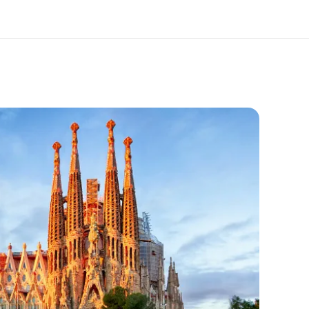
os de nous
EF recrute
mmes-nous ?
Rejoignez nos équipes